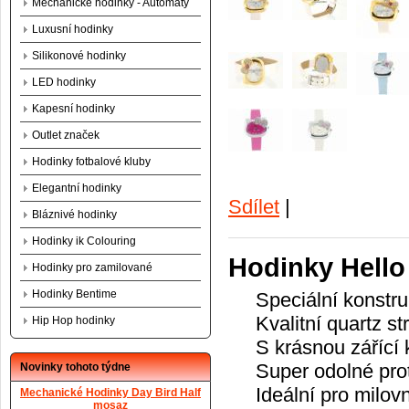
Mechanické hodinky - Automaty
Luxusní hodinky
Silikonové hodinky
LED hodinky
Kapesní hodinky
Outlet značek
Hodinky fotbalové kluby
Elegantní hodinky
Sdílet
|
Bláznivé hodinky
Hodinky ik Colouring
Hodinky Hello 
Hodinky pro zamilované
Hodinky Bentime
Speciální konstr
Kvalitní quartz st
Hip Hop hodinky
S krásnou
zářící
Super
odolné pro
Novinky tohoto týdne
Ideální pro
milov
Mechanické Hodinky Day Bird Half
mosaz